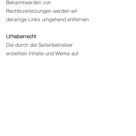
Bekanntwerden von
Rechtsverletzungen werden wir
derartige Links umgehend entfernen.
Urheberrecht
Die durch die Seitenbetreiber
erstellten Inhalte und Werke auf
diesen Seiten unterliegen dem
deutschen Urheberrecht. Die
Vervielfältigung, Bearbeitung,
Verbreitung und jede Art der
Verwertung außerhalb der Grenzen
des Urheberrechtes bedürfen der
schriftlichen Zustimmung des
jeweiligen Autors bzw. Erstellers.
Downloads und Kopien dieser Seite